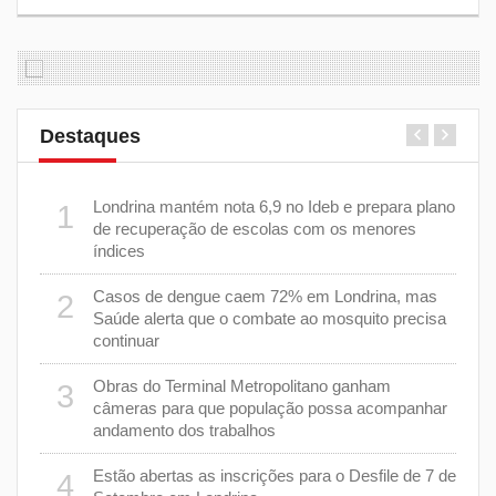
Destaques
m 43%
Londrina mantém nota 6,9 no Ideb e prepara plano
1
6
de recuperação de escolas com os menores
índices
as
Casos de dengue caem 72% em Londrina, mas
2
7
Saúde alerta que o combate ao mosquito precisa
continuar
a
8
Obras do Terminal Metropolitano ganham
3
câmeras para que população possa acompanhar
andamento dos trabalhos
er
9
stiça
Estão abertas as inscrições para o Desfile de 7 de
4