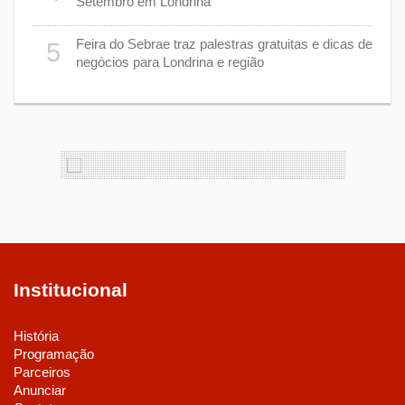
Setembro em Londrina
cha”
1
Feira do Sebrae traz palestras gratuitas e dicas de
5
negócios para Londrina e região
Institucional
História
Programação
Parceiros
Anunciar