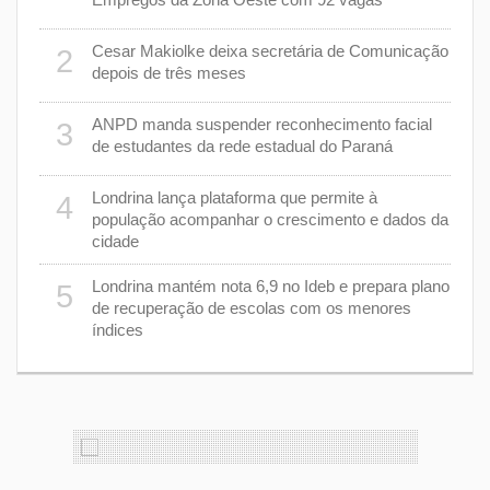
Cesar Makiolke deixa secretária de Comunicação
2
7
depois de três meses
nhar
ANPD manda suspender reconhecimento facial
3
de estudantes da rede estadual do Paraná
e 7 de
8
Londrina lança plataforma que permite à
4
população acompanhar o crescimento e dados da
cas de
9
cidade
Londrina mantém nota 6,9 no Ideb e prepara plano
5
m 43%
1
de recuperação de escolas com os menores
índices