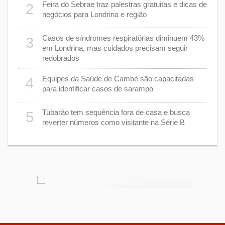
cha”
Feira do Sebrae traz palestras gratuitas e dicas de
2
7
negócios para Londrina e região
rer
Casos de síndromes respiratórias diminuem 43%
3
8
em Londrina, mas cuidados precisam seguir
redobrados
9
Equipes da Saúde de Cambé são capacitadas
4
ções
para identificar casos de sarampo
lário
Tubarão tem sequência fora de casa e busca
5
1
reverter números como visitante na Série B