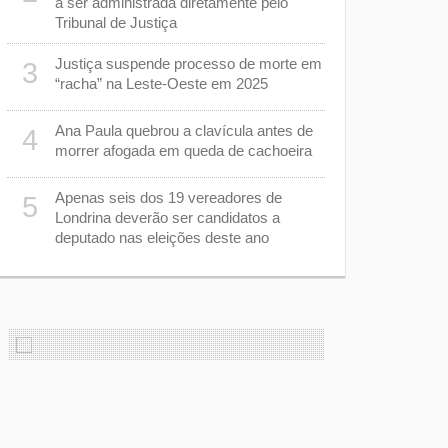
a ser administrada diretamente pelo
câmeras e 
Tribunal de Justiça
Dia dos Pai
8
Justiça suspende processo de morte em
3
movimento 
“racha” na Leste-Oeste em 2025
CMTU interd
9
Ana Paula quebrou a clavícula antes de
4
Central par
morrer afogada em queda de cachoeira
s
Banco de L
10
Apenas seis dos 19 vereadores de
5
da metade 
Londrina deverão ser candidatos a
novas doad
deputado nas eleições deste ano