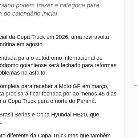
câmeras e laudos
oiano podem trazer a categoria para
 do calendário inicial
Dia dos Pais deve ter alta de 10% no
8
movimento dos cemitérios de Londrina
CMTU interdita plataforma no Terminal
nicial da Copa Truck em 2026, uma reviravolta
9
Central para a realização de obras
ondrina em agosto.
Banco de Leite do HU opera com meno
10
endada para o autódromo internacional de
da metade do estoque ideal e busca
tódromo goianiense será fechado para reformas
novas doadoras
oblemas no asfalto.
ompleta para receber a Moto GP em março,
a precisará ficar fechada por ao menos 45 dias
r a Copa Truck para o norte do Paraná.
rasil Series e Copa Hyundai HB20, que
.
ato diferente da Copa Truck mas que também