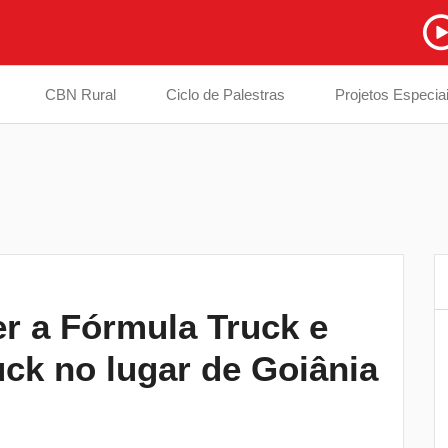
CBN Rural
Ciclo de Palestras
Projetos Especia
er a Fórmula Truck e
Polícia Civil do Paraná abre concurso
6
uck no lugar de Goiânia
com salário inicial de até R$ 26,8 mil
Inquérito sobre morte de jovem na zona
7
norte entra na reta final com análise de