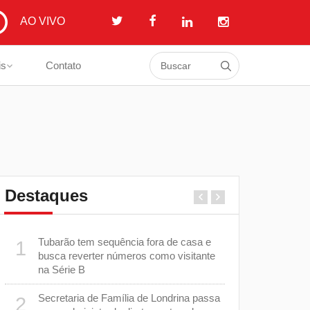
AO VIVO
is
Contato
Destaques
Tubarão tem sequência fora de casa e
Polícia Civ
1
6
busca reverter números como visitante
com salário
na Série B
Inquérito s
7
Secretaria de Família de Londrina passa
2
norte entra