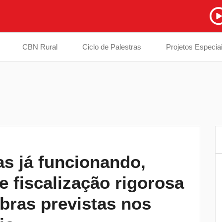
CBN Rural
Ciclo de Palestras
Projetos Especia
s já funcionando,
Estão abertas as inscrições para o
6
 fiscalização rigorosa
Desfile de 7 de Setembro em Londrina
bras previstas nos
Feira do Sebrae traz palestras gratuitas 
7
dicas de negócios para Londrina e regiã