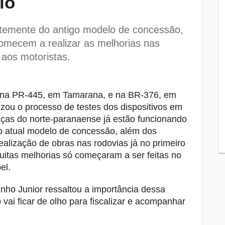
io
Casos de síndromes respiratórias
8
diminuem 43% em Londrina, mas
ntemente do antigo modelo de concessão,
cuidados precisam seguir redobrados
comecem a realizar as melhorias nas
 aos motoristas.
Equipes da Saúde de Cambé são
9
capacitadas para identificar casos de
sarampo
o na PR-445, em Tamarana, e na BR-376, em
Tubarão tem sequência fora de casa e
10
lizou o processo de testes dos dispositivos em
busca reverter números como visitante
raças do norte-paranaense já estão funcionando
na Série B
do atual modelo de concessão, além dos
realização de obras nas rodovias já no primeiro
uitas melhorias só começaram a ser feitas no
el.
nho Junior ressaltou a importância dessa
vai ficar de olho para fiscalizar e acompanhar