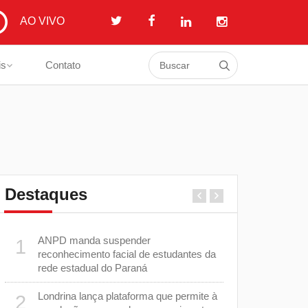
AO VIVO
is
Contato
Destaques
ANPD manda suspender
Estão abert
1
6
reconhecimento facial de estudantes da
Desfile de
rede estadual do Paraná
e
Feira do Se
7
Londrina lança plataforma que permite à
2
o
dicas de ne