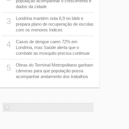
população acompanhar o crescimento e
dados da cidade
Casos de s
8
diminuem 
Londrina mantém nota 6,9 no Ideb e
3
cuidados p
prepara plano de recuperação de escolas
com os menores índices
Equipes d
9
capacitadas
Casos de dengue caem 72% em
4
sarampo
Londrina, mas Saúde alerta que o
combate ao mosquito precisa continuar
Tubarão te
10
busca reve
Obras do Terminal Metropolitano ganham
5
na Série B
câmeras para que população possa
acompanhar andamento dos trabalhos