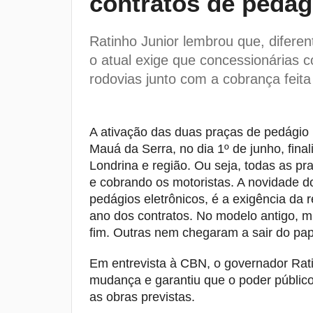
contratos de pedág
Ratinho Junior lembrou que, difere
o atual exige que concessionárias 
rodovias junto com a cobrança feita
A ativação das duas praças de pedági
Mauá da Serra, no dia 1º de junho, fina
Londrina e região. Ou seja, todas as p
e cobrando os motoristas. A novidade 
pedágios eletrônicos, é a exigência da 
ano dos contratos. No modelo antigo, m
fim. Outras nem chegaram a sair do pap
Em entrevista à CBN, o governador Rati
mudança e garantiu que o poder público 
as obras previstas.