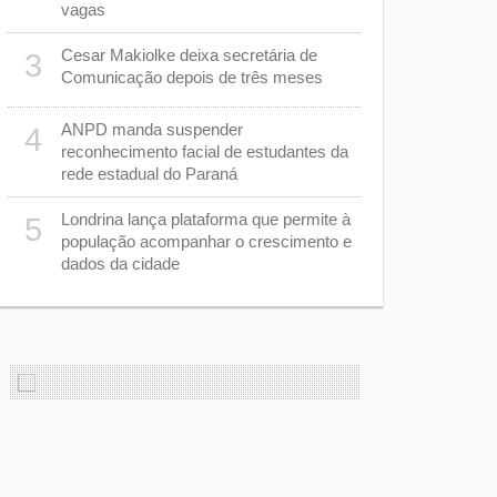
Londrina, 
vagas
combate ao
Cesar Makiolke deixa secretária de
3
m
Obras do T
8
Comunicação depois de três meses
câmeras pa
acompanhar
ANPD manda suspender
4
reconhecimento facial de estudantes da
Estão abert
9
rede estadual do Paraná
Desfile de
Londrina lança plataforma que permite à
5
e
Feira do Se
10
população acompanhar o crescimento e
o
dicas de ne
dados da cidade