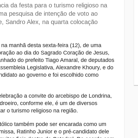
Londrina, mas Saúde alerta que o
ia da festa para o turismo religioso na
combate ao mosquito precisa continuar
ima pesquisa de intenção de voto ao
Obras do Terminal Metropolitano ganha
8
e, Sandro Alex, na quarta colocação
câmeras para que população possa
acompanhar andamento dos trabalhos
Estão abertas as inscrições para o
, na manhã desta sexta-feira (12), de uma
9
Desfile de 7 de Setembro em Londrina
bração ao dia do Sagrado Coração de Jesus,
anhado do prefeito Tiago Amaral, de deputados
Feira do Sebrae traz palestras gratuitas 
10
Assembleia Legislativa, Alexandre Khoury, e do
dicas de negócios para Londrina e regiã
ndidato ao governo e foi escolhido como
elebração a convite do arcebispo de Londrina,
roeiro, conforme ele, é um de diversos
 o turismo religioso na região.
atólico também pode ser encarada como um
ssa, Ratinho Junior e o pré-candidato dele