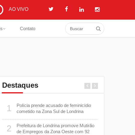
AO VIVO
is
Contato
Destaques
Polícia prende acusado de feminicídio
Londrina m
1
6
as
cometido na Zona Sul de Londrina
prepara pl
com os men
Prefeitura de Londrina promove Mutirão
2
Casos de 
7
de Empregos da Zona Oeste com 92