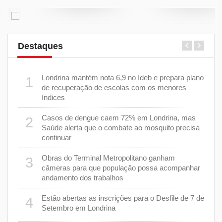
Destaques
m 43%
Londrina mantém nota 6,9 no Ideb e prepara plano
1
6
de recuperação de escolas com os menores
índices
as
Casos de dengue caem 72% em Londrina, mas
2
7
Saúde alerta que o combate ao mosquito precisa
continuar
a
8
Obras do Terminal Metropolitano ganham
3
câmeras para que população possa acompanhar
andamento dos trabalhos
er
9
stiça
Estão abertas as inscrições para o Desfile de 7 de
4
Setembro em Londrina
cha”