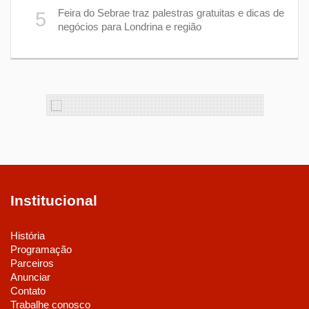
1
Feira do Sebrae traz palestras gratuitas e dicas de
5
negócios para Londrina e região
Institucional
História
Programação
Parceiros
Anunciar
Contato
Trabalhe conosco