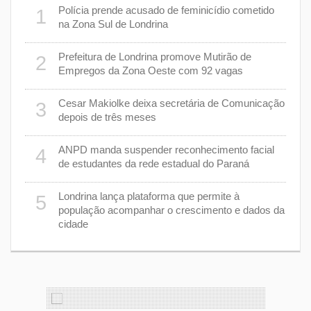
 plano
Polícia prende acusado de feminicídio cometido
1
6
na Zona Sul de Londrina
Prefeitura de Londrina promove Mutirão de
2
mas
7
Empregos da Zona Oeste com 92 vagas
cisa
Cesar Makiolke deixa secretária de Comunicação
3
depois de três meses
8
nhar
ANPD manda suspender reconhecimento facial
4
de estudantes da rede estadual do Paraná
e 7 de
9
Londrina lança plataforma que permite à
5
população acompanhar o crescimento e dados da
cidade
cas de
1