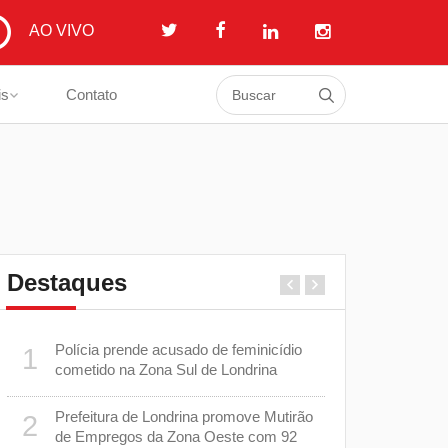
AO VIVO
is
Contato
Destaques
Polícia prende acusado de feminicídio
Londrina m
1
6
as
cometido na Zona Sul de Londrina
prepara pl
com os men
Prefeitura de Londrina promove Mutirão
2
Casos de 
7
de Empregos da Zona Oeste com 92