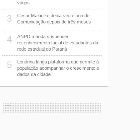
Londrina, 
vagas
combate ao
Cesar Makiolke deixa secretária de
3
m
Obras do T
8
Comunicação depois de três meses
câmeras pa
acompanhar
ANPD manda suspender
4
reconhecimento facial de estudantes da
Estão abert
9
rede estadual do Paraná
Desfile de
Londrina lança plataforma que permite à
5
e
Feira do Se
10
população acompanhar o crescimento e
o
dicas de ne
dados da cidade