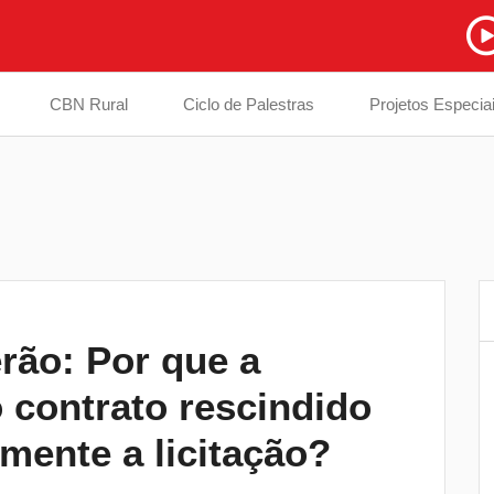
CBN Rural
Ciclo de Palestras
Projetos Especia
erão: Por que a
Londrina mantém nota 6,9 no Ideb e
6
 contrato rescindido
prepara plano de recuperação de escol
com os menores índices
mente a licitação?
Casos de dengue caem 72% em
7