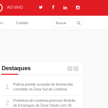
AO VIVO
is
Contato
Destaques
Polícia prende acusado de feminicídio
Londrina m
1
6
as
cometido na Zona Sul de Londrina
prepara pl
com os men
Prefeitura de Londrina promove Mutirão
2
Casos de 
7
de Empregos da Zona Oeste com 92