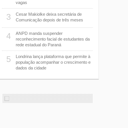
Londrina, 
vagas
combate ao
Cesar Makiolke deixa secretária de
3
m
Obras do T
8
Comunicação depois de três meses
câmeras pa
acompanhar
ANPD manda suspender
4
reconhecimento facial de estudantes da
Estão abert
9
rede estadual do Paraná
Desfile de
Londrina lança plataforma que permite à
5
e
Feira do Se
10
população acompanhar o crescimento e
o
dicas de ne
dados da cidade