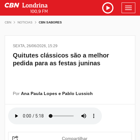
Toggl
navig
CBN
NOTICIAS
CBN SABORES
SEXTA, 26/06/2026, 15:29
Quitutes clássicos são a melhor
pedida para as festas juninas
Por
Ana Paula Lopes e Pablo Lussich
Compartilhar