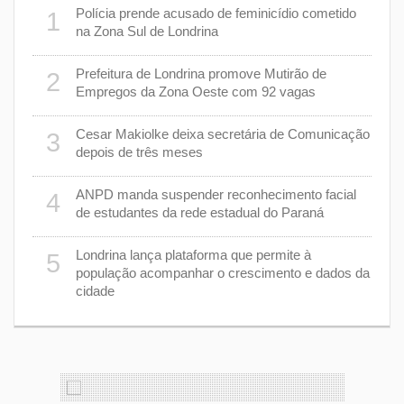
 plano
Polícia prende acusado de feminicídio cometido
1
6
na Zona Sul de Londrina
Prefeitura de Londrina promove Mutirão de
2
mas
7
Empregos da Zona Oeste com 92 vagas
cisa
Cesar Makiolke deixa secretária de Comunicação
3
depois de três meses
8
nhar
ANPD manda suspender reconhecimento facial
4
de estudantes da rede estadual do Paraná
e 7 de
9
Londrina lança plataforma que permite à
5
população acompanhar o crescimento e dados da
cidade
cas de
1