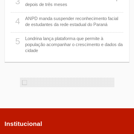
3
depois de três meses
8
nhar
ANPD manda suspender reconhecimento facial
4
de estudantes da rede estadual do Paraná
e 7 de
9
Londrina lança plataforma que permite à
5
população acompanhar o crescimento e dados da
cidade
cas de
1
Institucional