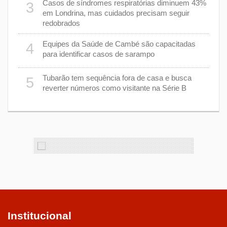
rer
Casos de síndromes respiratórias diminuem 43%
3
8
em Londrina, mas cuidados precisam seguir
redobrados
9
Equipes da Saúde de Cambé são capacitadas
4
ções
para identificar casos de sarampo
lário
Tubarão tem sequência fora de casa e busca
5
1
reverter números como visitante na Série B
Institucional