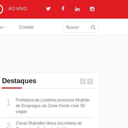
AO VIVO
is
Contato
Destaques
Prefeitura de Londrina promove Mutirão
Casos de 
1
6
de Empregos da Zona Oeste com 92
Londrina, 
vagas
combate ao
m
Cesar Makiolke deixa secretária de
Obras do T
2
7