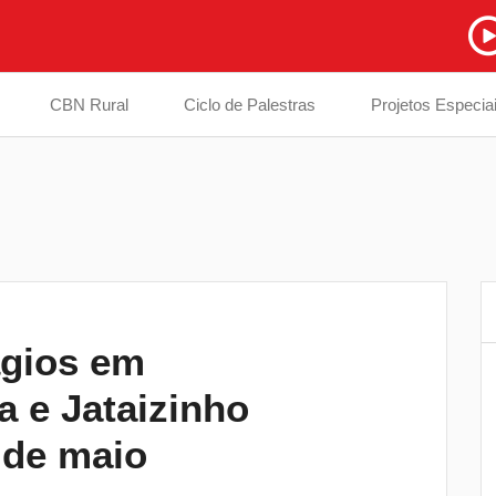
CBN Rural
Ciclo de Palestras
Projetos Especia
gios em
Casos de dengue caem 72% em
6
 e Jataizinho
Londrina, mas Saúde alerta que o
combate ao mosquito precisa continuar
 de maio
Obras do Terminal Metropolitano ganha
7