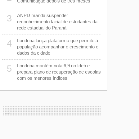
Comunicação depois de três meses
câmeras pa
acompanhar
ANPD manda suspender
3
Estão abert
8
reconhecimento facial de estudantes da
Desfile de
rede estadual do Paraná
e
Londrina lança plataforma que permite à
Feira do Se
4
9
o
população acompanhar o crescimento e
dicas de ne
dados da cidade
Casos de s
10
Londrina mantém nota 6,9 no Ideb e
5
diminuem 
prepara plano de recuperação de escolas
cuidados p
com os menores índices