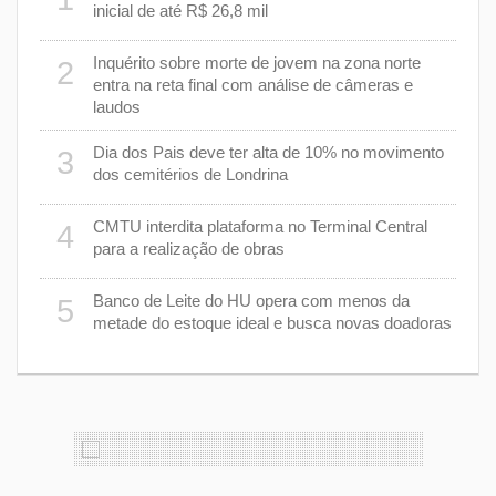
inicial de até R$ 26,8 mil
Inquérito sobre morte de jovem na zona norte
2
7
entra na reta final com análise de câmeras e
laudos
8
Dia dos Pais deve ter alta de 10% no movimento
3
dos cemitérios de Londrina
 um
9
CMTU interdita plataforma no Terminal Central
4
para a realização de obras
1
Banco de Leite do HU opera com menos da
5
s
metade do estoque ideal e busca novas doadoras